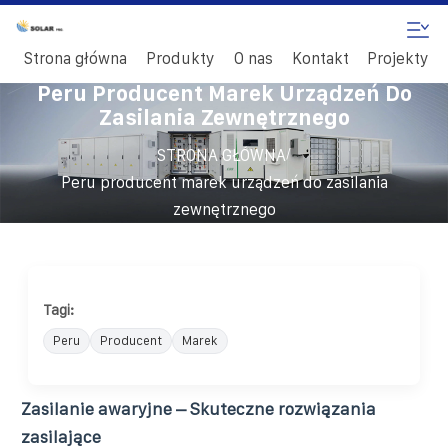
Strona główna
Produkty
O nas
Kontakt
Projekty
Peru Producent Marek Urządzeń Do
Zasilania Zewnętrznego
/
STRONA GŁÓWNA
Peru producent marek urządzeń do zasilania
zewnętrznego
Tagi:
Peru
Producent
Marek
Zasilanie awaryjne – Skuteczne rozwiązania
zasilające