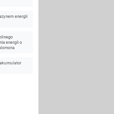
azynem energii
bilnego
a energii o
alomona
 akumulator