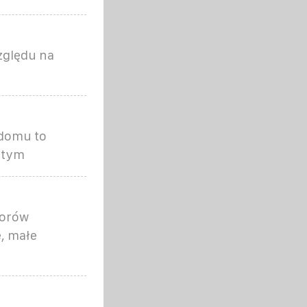
zględu na
 domu to
ytym
torów
, małe