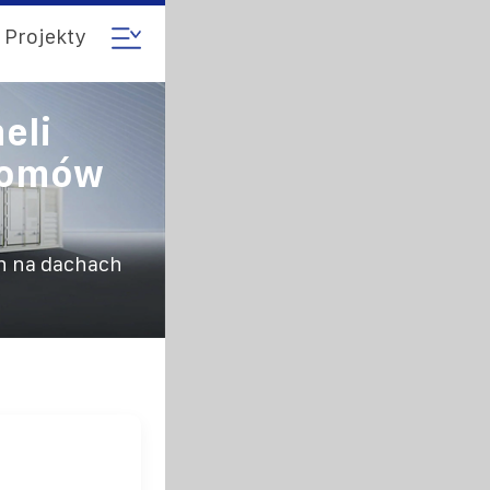
Projekty
eli
Domów
ch na dachach