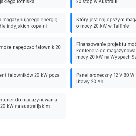
jskiego lotniska
20 stóp w Australii
a magazynującego energię
Który jest najlepszym mag
la indyjskich kopalni
o mocy 20 kW w Tallinie
Finansowanie projektu mo
 może napędzać falownik 20
kontenera do magazynowani
mocy 20 kW na Wyspach S
ent falowników 20 kW poza
Panel słoneczny 12 V 80 W
litowy 20 Ah
ontener do magazynowania
 20 kW na australijskim