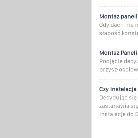
Montaż paneli
Gdy dach nie 
słabość konst
Montaż Paneli
Podjęcie decyz
przyszłościow
Czy instalacj
Decydując się 
zastanawia się
instalacje do