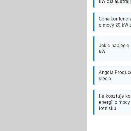
kW dla australi
Cena kontener
o mocy 20 kW d
Jakie napięcie
kW
Angola Produc
siecią
Ile kosztuje k
energii o mocy
lotnisku