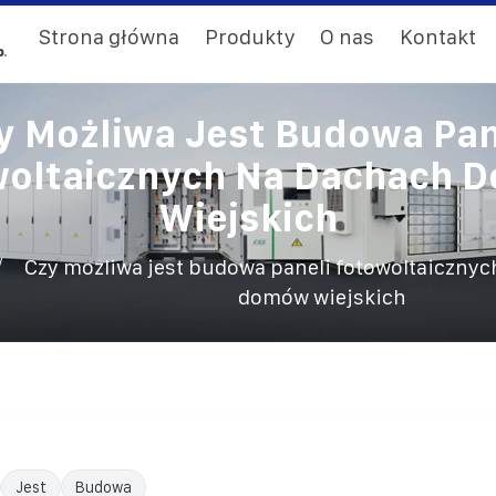
Strona główna
Produkty
O nas
Kontakt
y Możliwa Jest Budowa Pan
woltaicznych Na Dachach 
Wiejskich
/
Czy możliwa jest budowa paneli fotowoltaiczny
domów wiejskich
Jest
Budowa