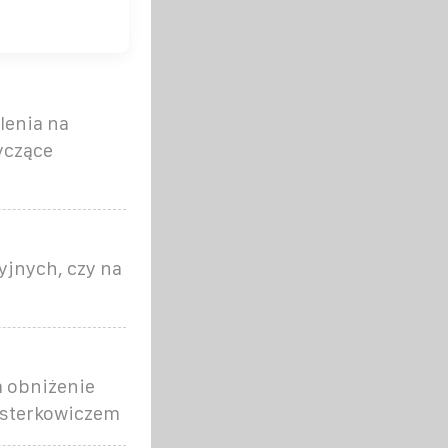
lenia na
yczące
yjnych, czy na
a obniżenie
ajsterkowiczem