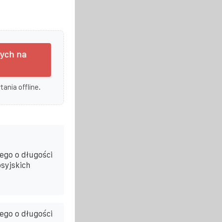
nych na
ania offline.
ego o długości
syjskich
ego o długości