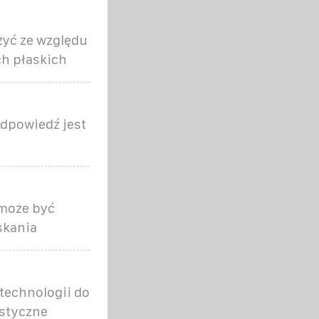
żyć ze względu
ch płaskich
odpowiedź jest
 może być
skania
technologii do
astyczne