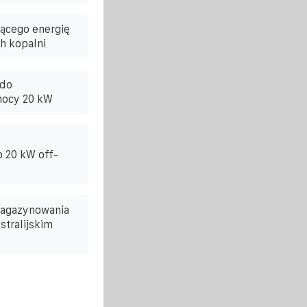
ącego energię
h kopalni
 do
mocy 20 kW
 20 kW off-
magazynowania
stralijskim