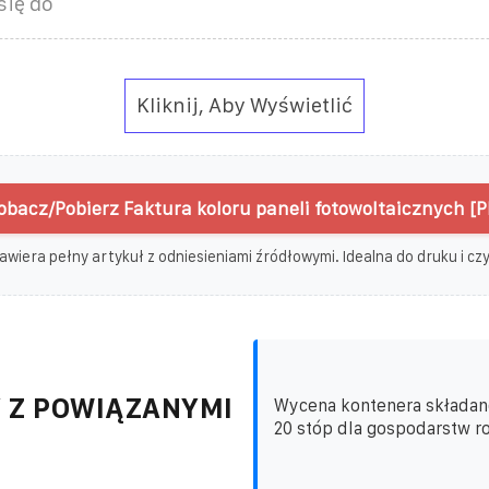
się do
Kliknij, Aby Wyświetlić
obacz/Pobierz Faktura koloru paneli fotowoltaicznych [P
awiera pełny artykuł z odniesieniami źródłowymi. Idealna do druku i czyt
 Z POWIĄZANYMI
Wycena kontenera składan
20 stóp dla gospodarstw ro