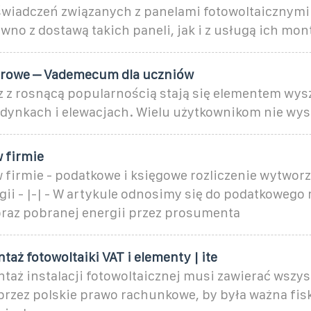
wiadczeń związanych z panelami fotowoltaicznym
wno z dostawą takich paneli, jak i z usługą ich mon
orowe – Vademecum dla uczniów
z z rosnącą popularnością stają się elementem wy
dynkach i elewacjach. Wielu użytkownikom nie wys
 firmie
 firmie - podatkowe i księgowe rozliczenie wytworz
ii - |-| - W artykule odnosimy się do podatkowego 
raz pobranej energii przez prosumenta
taż fotowoltaiki VAT i elementy | ite
taż instalacji fotowoltaicznej musi zawierać wszy
rzez polskie prawo rachunkowe, by była ważna fisk