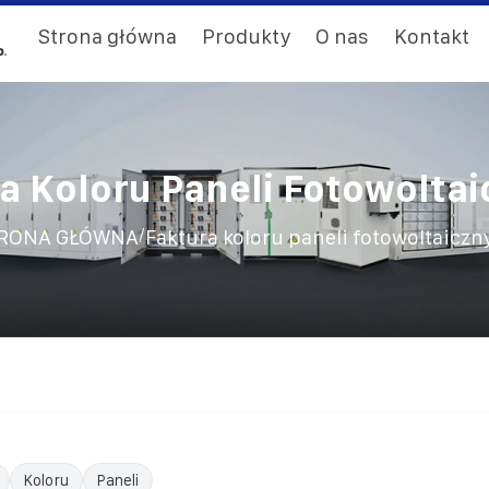
Strona główna
Produkty
O nas
Kontakt
a Koloru Paneli Fotowolta
/
RONA GŁÓWNA
Faktura koloru paneli fotowoltaiczn
Koloru
Paneli