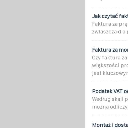
Jak czytać fak
Faktura za prą
zwłaszcza dla
Faktura za mo
Czy faktura za
większości pr
jest kluczow
Podatek VAT od
Według skali 
można odliczyć
Montaż i dost