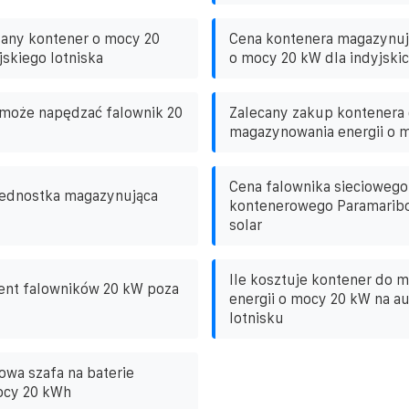
dany kontener o mocy 20
Cena kontenera magazynuj
jskiego lotniska
o mocy 20 kW dla indyjskic
 może napędzać falownik 20
Zalecany zakup kontenera
magazynowania energii o 
Cena falownika sieciowego
ednostka magazynująca
kontenerowego Paramaribo
solar
Ile kosztuje kontener do 
ent falowników 20 kW poza
energii o mocy 20 kW na au
lotnisku
wa szafa na baterie
ocy 20 kWh