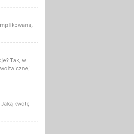
komplikowana,
je? Tak, w
woltaicznej
 Jaką kwotę