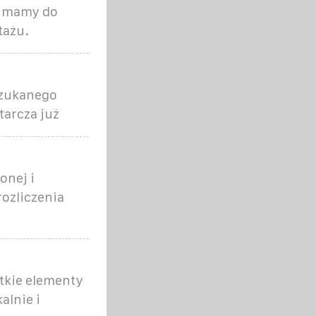
i mamy do
tażu.
szukanego
tarcza już
onej i
rozliczenia
stkie elementy
alnie i