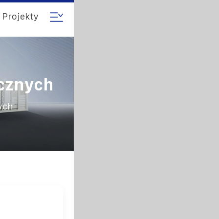
Projekty
icznych
ych