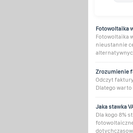
Fotowoltaika w
Fotowoltaika w
nieustannie c
alternatywnyc
Zrozumienie fa
Odczyt faktury
Dlatego warto
Jaka stawka VA
Dla kogo 8% s
fotowoltaiczn
dotychczasow