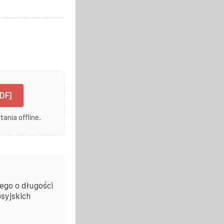
DF]
ania offline.
ego o długości
syjskich