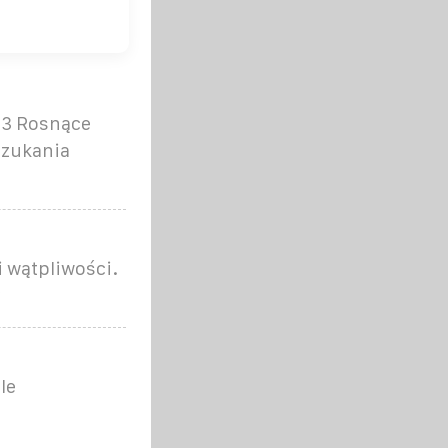
-23 Rosnące
szukania
i wątpliwości.
y
le