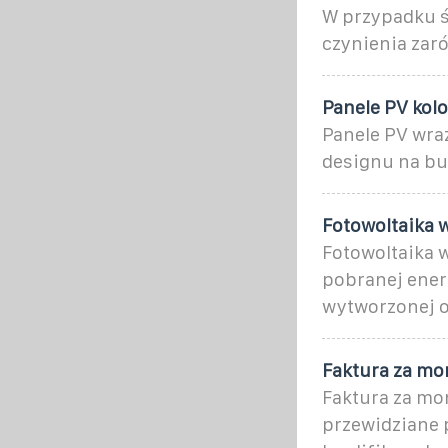
W przypadku ś
czynienia zaró
Panele PV kol
Panele PV wra
designu na bu
Fotowoltaika w
Fotowoltaika w
pobranej energ
wytworzonej o
Faktura za mon
Faktura za mon
przewidziane p