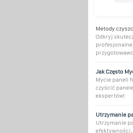
Metody czyszc
Odkryj skutec
profesjonalne 
przygotowawcz
Jak Często My
Mycie paneli f
czyścić panel
ekspertów!
Utrzymanie pa
Utrzymanie pa
efektywności.