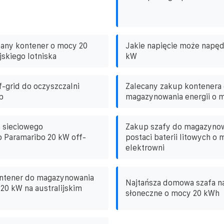
dany kontener o mocy 20
Jakie napięcie może napęd
jskiego lotniska
kW
f-grid do oczyszczalni
Zalecany zakup kontenera
p
magazynowania energii o 
 sieciowego
Zakup szafy do magazynow
 Paramaribo 20 kW off-
postaci baterii litowych o
elektrowni
ontener do magazynowania
Najtańsza domowa szafa na
 20 kW na australijskim
słoneczne o mocy 20 kWh