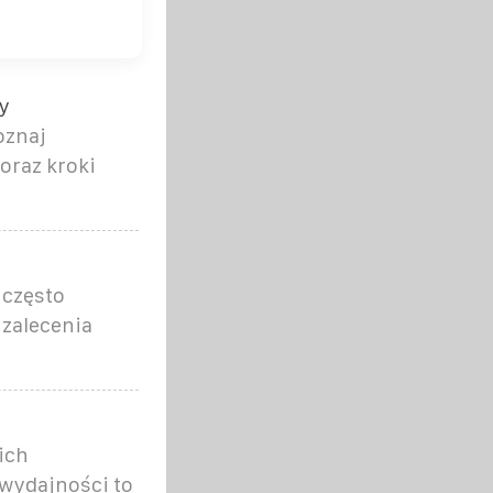
y
oznaj
oraz kroki
 często
 zalecenia
ich
 wydajności to