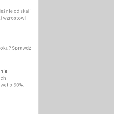
eżnie od skali
ki wzrostowi
 roku? Sprawdź
znie
ich
wet o 50%.