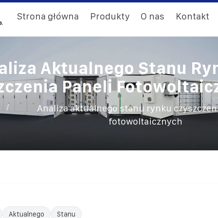
Strona główna
Produkty
O nas
Kontakt
aliza Aktualnego Stanu Ry
zczenia Paneli Fotowoltaic
/
Analiza aktualnego stanu rynku czyszczen
fotowoltaicznych
Aktualnego
Stanu