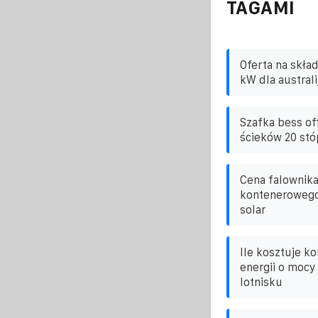
TAGAMI
Oferta na skła
kW dla australi
Szafka bess of
ścieków 20 stó
Cena falownika
kontenerowego
solar
Ile kosztuje k
energii o mocy
lotnisku