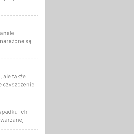
Panele
 narażone są
 ale także
e czyszczenie
spadku ich
twarzanej