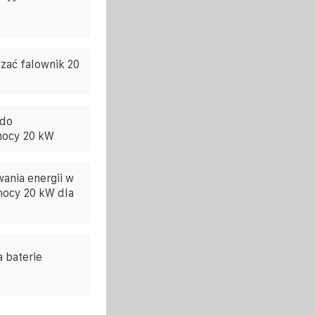
zać falownik 20
 do
mocy 20 kW
ania energii w
 mocy 20 kW dla
 baterie