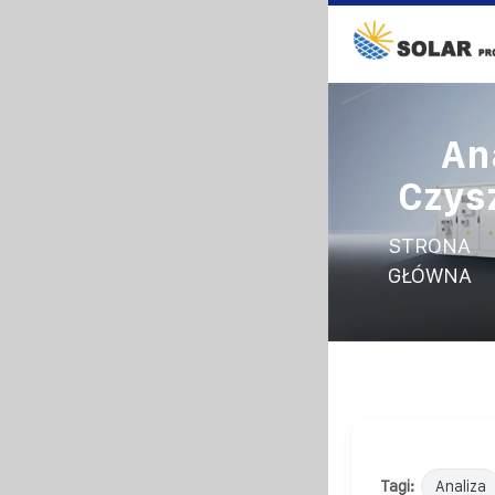
An
Czys
STRONA
GŁÓWNA
Tagi:
Analiza