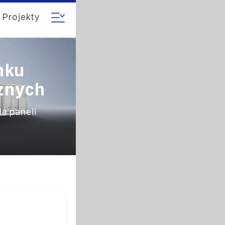
Projekty
nku
znych
ia paneli