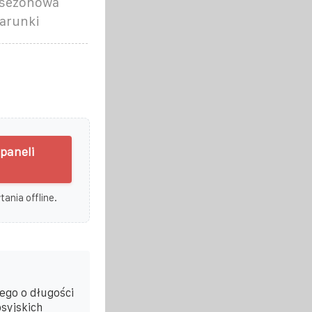
 sezonowa
warunki
paneli
ania offline.
ego o długości
syjskich