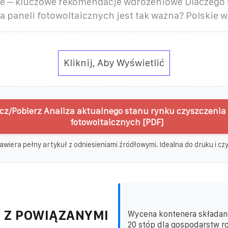
 – kluczowe rekomendacje wdrożeniowe Dlaczego
a paneli fotowoltaicznych jest tak ważna? Polskie 
Kliknij, Aby Wyświetlić
cz/Pobierz Analiza aktualnego stanu rynku czyszczenia 
fotowoltaicznych [PDF]
awiera pełny artykuł z odniesieniami źródłowymi. Idealna do druku i czyt
 Z POWIĄZANYMI
Wycena kontenera składan
20 stóp dla gospodarstw ro