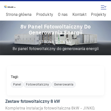
Strona główna
Produkty
O nas
Kontakt
Projekty
8v Panel Fotowoltaiczny Do
Generowania Energii
/
STRONA GŁÓWNA
8v panel fotowoltaiczny do generowania energii
Tagi:
Panel
Fotowoltaiczny
Generowania
Zestaw fotowoltaiczny 8 kW
Kompletna instalacja fotowoltaiczna 8kW - JINKO.