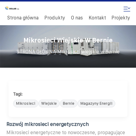
Strona główna
Produkty
O nas
Kontakt
Projekty
Mikrosieci Wiejskie W Bernie
/
STRONA GŁÓWNA
Mikrosieci wiejskie w Bernie
Tagi:
Mikrosieci
Wiejskie
Bernie
Magazyny Energii
Rozwój mikrosieci energetycznych
Mikrosieci energetyczne to nowoczesne, propagujące