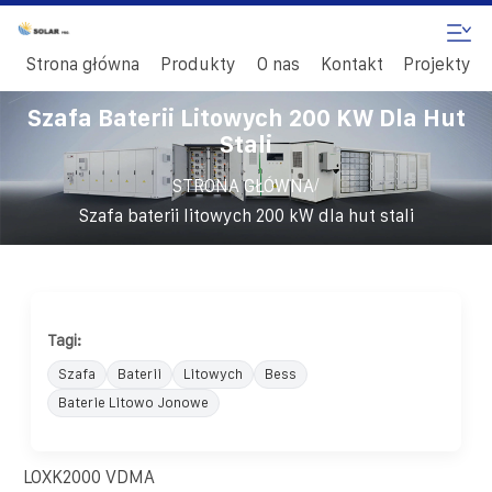
Strona główna
Produkty
O nas
Kontakt
Projekty
Szafa Baterii Litowych 200 KW Dla Hut
Stali
/
STRONA GŁÓWNA
Szafa baterii litowych 200 kW dla hut stali
Tagi:
Szafa
Baterii
Litowych
Bess
Baterie Litowo Jonowe
LOXK2000 VDMA