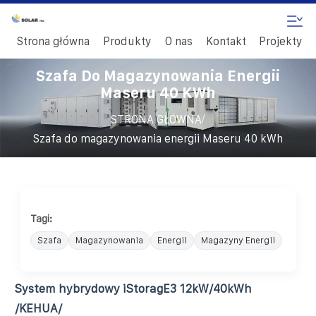
Strona główna
Produkty
O nas
Kontakt
Projekty
Szafa Do Magazynowania Energii
Maseru 40 KWh
/
STRONA GŁÓWNA
Szafa do magazynowania energii Maseru 40 kWh
Tagi:
Szafa
Magazynowania
Energii
Magazyny Energii
System hybrydowy iStoragE3 12kW/40kWh
/KEHUA/