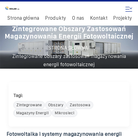
Strona główna
Produkty
O nas
Kontakt
Projekty
Zintegrowane Obszary Zastosowań
Magazynowania Energii Fotowoltaicznej
/
STRONA GŁÓWNA
Zintegrowane obszary zastosowań magazynowania
energii fotowoltaicznej
Tagi:
Zintegrowane
Obszary
Zastosowa
Magazyny Energii
Mikrosieci
Fotowoltaika i systemy magazynowania energii