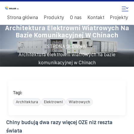
Strona główna
Produkty
O nas
Kontakt
Projekty
Architektura Elektrowni Wiatrowych Na
Bazie Komunikacyjnej W Chinach
/
STRONA GŁÓWNA
Architektura elektrowni wiatrowych na bazie
komunikacyjnej w Chinach
Tagi:
Architektura
Elektrowni
Wiatrowych
Chiny budują dwa razy więcej OZE niż reszta
świata