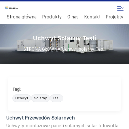
Strona główna
Produkty
O nas
Kontakt
Projekty
Uchwyt Solarny Tesli
/
STRONA GŁÓWNA
Uchwyt solarny Tesli
Tagi:
Uchwyt
Solarny
Tesli
Uchwyt Przewodów Solarnych
Uchwyty montażowe paneli solarnych solar fotowolta