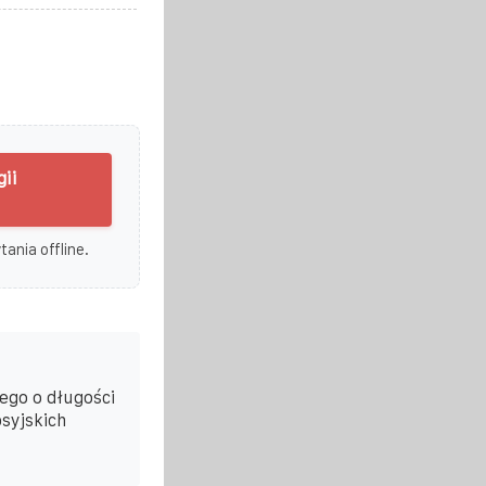
ii
ania offline.
ego o długości
syjskich