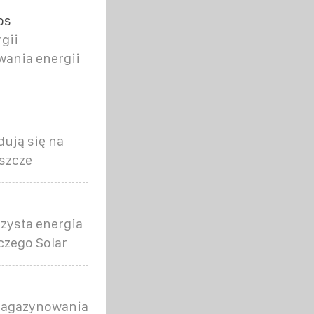
os
gii
wania energii
ują się na
eszcze
Czysta energia
aczego Solar
 magazynowania