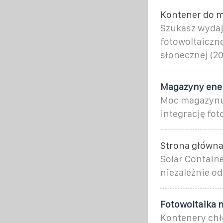
Kontener do m
Szukasz wydaj
fotowoltaiczn
słonecznej (20
Magazyny ener
Moc magazynu 
integrację fo
Strona główn
Solar Containe
niezależnie od
Fotowoltaika 
Kontenery chł