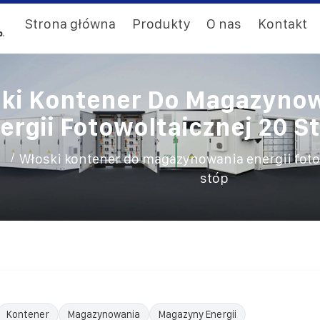
Strona główna
Produkty
O nas
Kontakt
ki Kontener Do Magazyno
ergii Fotowoltaicznej 20 S
/
Włoski kontener do magazynowania energii foto
stóp
Kontener
Magazynowania
Magazyny Energii