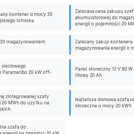
Zalecana cena zakupu szaf
dany kontener o mocy 20
akumulatorowej do magaz
jskiego lotniska
energii o pojemności 20 M
z 20 magazynowaniem
Zalecany zakup kontenera
magazynowania energii o 
 sieciowego
Panel słoneczny 12 V 80 W
 Paramaribo 20 kW off-
litowy 20 Ah
nę zintegrowanej szafy
Najtańsza domowa szafa na
j 20 MWh do użytku na
słoneczne o mocy 20 kWh
skich
na szafa do
 energii na zewnątrz 20 kW