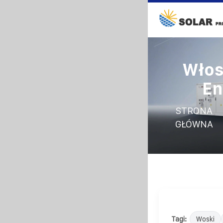
Włos
En
STRONA
GŁÓWNA
Tagi:
Woski