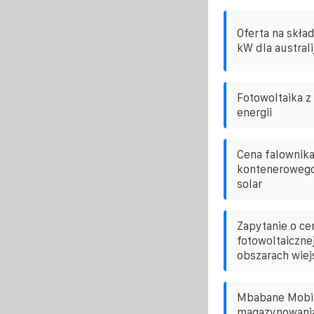
Oferta na skła
kW dla australi
Fotowoltaika 
energii
Cena falownika
kontenerowego
solar
Zapytanie o ce
fotowoltaiczne
obszarach wiej
Mbabane Mobil
magazynowania