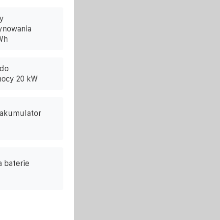
y
ynowania
Wh
 do
mocy 20 kW
 akumulator
 baterie