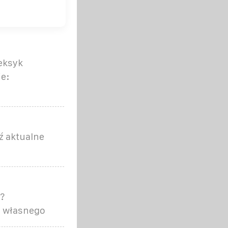
eksyk
ie:
ź aktualne
?
z własnego