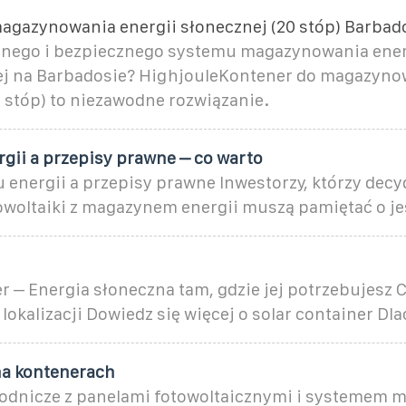
agazynowania energii słonecznej (20 stóp) Barbad
nego i bezpiecznego systemu magazynowania ener
ej na Barbadosie? HighjouleKontener do magazyno
 stóp) to niezawodne rozwiązanie.
gii a przepisy prawne – co warto
energii a przepisy prawne Inwestorzy, którzy decyd
towoltaiki z magazynem energii muszą pamiętać o j
a
r – Energia słoneczna tam, gdzie jej potrzebujesz 
 lokalizacji Dowiedz się więcej o solar container Dl
na kontenerach
odnicze z panelami fotowoltaicznymi i systemem