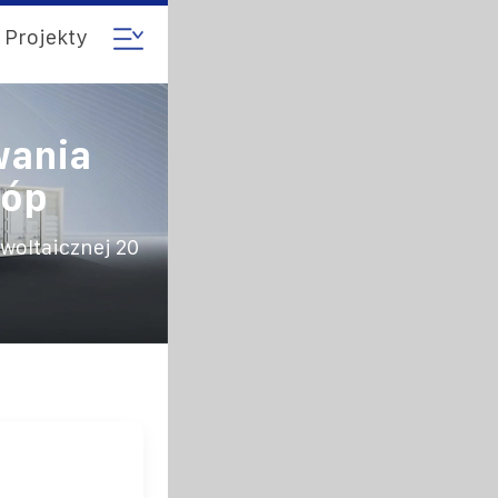
Projekty
wania
tóp
woltaicznej 20