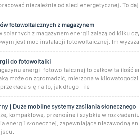
pracować niezależnie od sieci energetycznej. To d
wów fotowoltaicznych z magazynem
 solarnych z magazynem energii zależą od kilku cz
owym jest moc instalacji fotowoltaicznej. Im wyższ
gii do fotowoltaiki
zynu energii fotowoltaicznej to całkowita ilość e
 jaką może on zgromadzić, mierzona w kilowatogodz
rzekłada się na to, jak długo i ile
rny | Duże mobilne systemy zasilania słonecznego
uże, kompaktowe, przenośne i szybkie w rozkładani
 energii słonecznej, zapewniające niezawodną en
jscu.