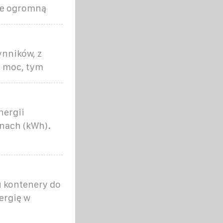
aje ogromną
ynników, z
a moc, tym
nergii
inach (kWh).
u kontenery do
ergię w