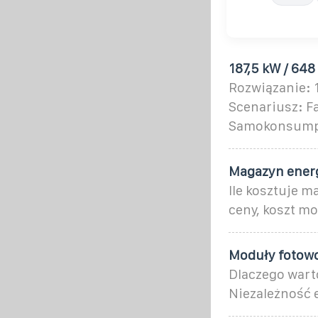
187,5 kW / 648
Rozwiązanie: 1
Scenariusz: F
Samokonsumpcj
Magazyn energi
Ile kosztuje m
ceny, koszt m
Moduły fotowo
Dlaczego warto
Niezależność 