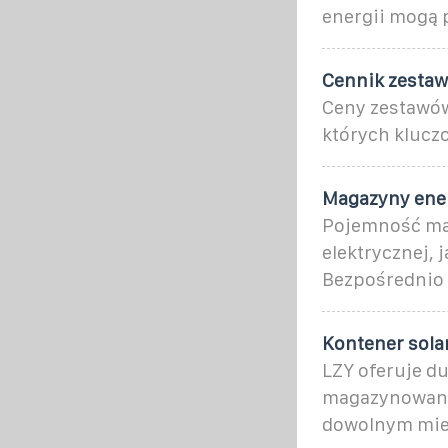
energii mogą 
Cennik zesta
Ceny zestawów
których klucz
Magazyny ener
Pojemność maga
elektrycznej,
Bezpośrednio p
Kontener sola
LZY oferuje d
magazynowania
dowolnym mie