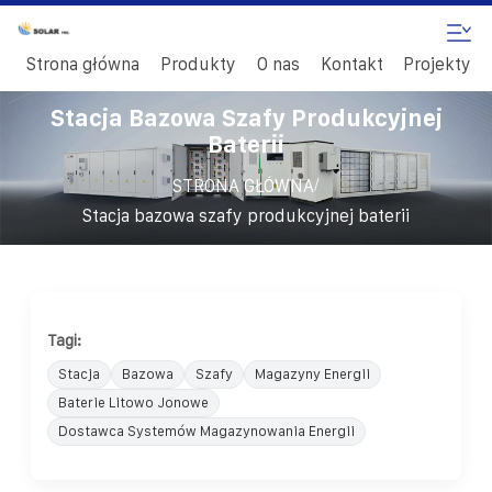
Strona główna
Produkty
O nas
Kontakt
Projekty
Stacja Bazowa Szafy Produkcyjnej
Baterii
/
STRONA GŁÓWNA
Stacja bazowa szafy produkcyjnej baterii
Tagi:
Stacja
Bazowa
Szafy
Magazyny Energii
Baterie Litowo Jonowe
Dostawca Systemów Magazynowania Energii