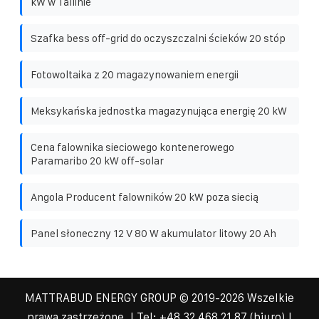
kW w Tallinie
Szafka bess off-grid do oczyszczalni ścieków 20 stóp
Fotowoltaika z 20 magazynowaniem energii
Meksykańska jednostka magazynująca energię 20 kW
Cena falownika sieciowego kontenerowego
Paramaribo 20 kW off-solar
Angola Producent falowników 20 kW poza siecią
Panel słoneczny 12 V 80 W akumulator litowy 20 Ah
MATTRABUD ENERGY GROUP
© 2019-
2026 Wszelkie
prawa zastrzeżone. | Tel:
+48 32 468 21 87
(biuro) |