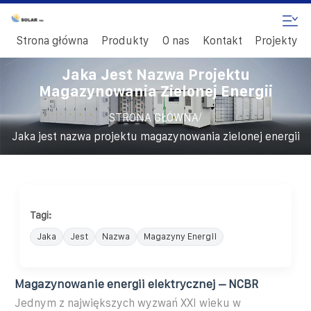
Strona główna
Produkty
O nas
Kontakt
Projekty
Jaka Jest Nazwa Projektu
Magazynowania Zielonej Energii
/
STRONA GŁÓWNA
Jaka jest nazwa projektu magazynowania zielonej energii
Tagi:
Jaka
Jest
Nazwa
Magazyny Energii
Magazynowanie energii elektrycznej – NCBR
Jednym z największych wyzwań XXI wieku w