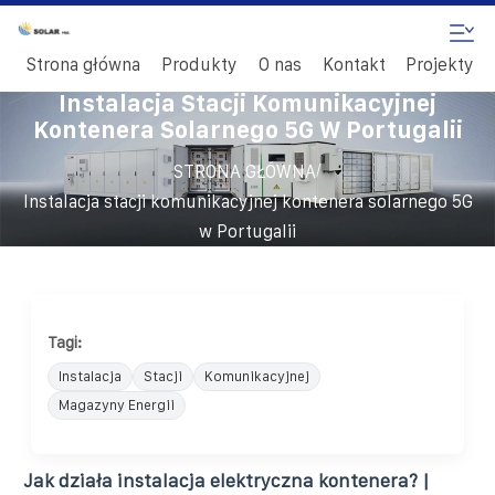
Strona główna
Produkty
O nas
Kontakt
Projekty
Instalacja Stacji Komunikacyjnej
Kontenera Solarnego 5G W Portugalii
/
STRONA GŁÓWNA
Instalacja stacji komunikacyjnej kontenera solarnego 5G
w Portugalii
Tagi:
Instalacja
Stacji
Komunikacyjnej
Magazyny Energii
Jak działa instalacja elektryczna kontenera? |