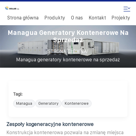
Strona główna
Produkty
O nas
Kontakt
Projekty
Managua Generatory Kontenerowe Na
Sprzedaż
/
STRONA GŁÓWNA
Managua generatory kontenerowe na sprzedaż
Tagi:
Managua
Generatory
Kontenerowe
Zespoły kogeneracyjne kontenerowe
Konstrukcja kontenerowa pozwala na zmianę miejsca