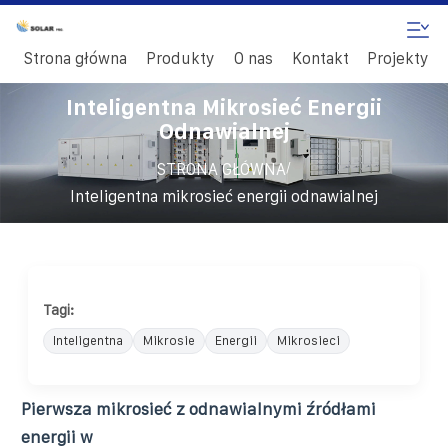
Strona główna
Produkty
O nas
Kontakt
Projekty
Inteligentna Mikrosieć Energii
Odnawialnej
/
STRONA GŁÓWNA
Inteligentna mikrosieć energii odnawialnej
Tagi:
Inteligentna
Mikrosie
Energii
Mikrosieci
Pierwsza mikrosieć z odnawialnymi źródłami
energii w