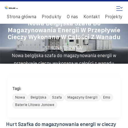
Strona główna
Produkty
O nas
Kontakt
Projekty
Nowa Belgijska Szafa Do
Magazynowania Energii W Przepływie
Cieczy Wykonana W Całości Z Wanadu
/
STRONA GŁÓWNA
Nowa belgijska szafa do magazynowania energii w
przepływie cieczy wykonana w całości z wanadu
Tagi:
Nowa
Belgijska
Szafa
Magazyny Energii
Ems
Baterie Litowo Jonowe
Hurt Szafka do magazynowania energii w cieczy