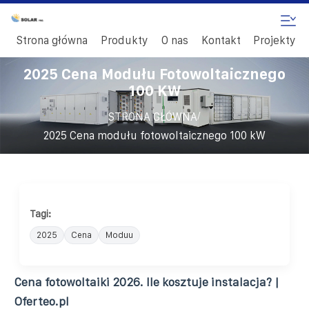
Strona główna
Produkty
O nas
Kontakt
Projekty
2025 Cena Modułu Fotowoltaicznego
100 KW
/
STRONA GŁÓWNA
2025 Cena modułu fotowoltaicznego 100 kW
Tagi:
2025
Cena
Moduu
Cena fotowoltaiki 2026. Ile kosztuje instalacja? |
Oferteo.pl