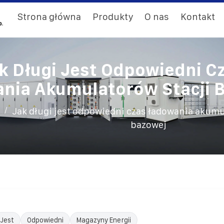
Strona główna
Produkty
O nas
Kontakt
k Długi Jest Odpowiedni C
nia Akumulatorów Stacji 
/
Jak długi jest odpowiedni czas ładowania akumu
bazowej
Jest
Odpowiedni
Magazyny Energii