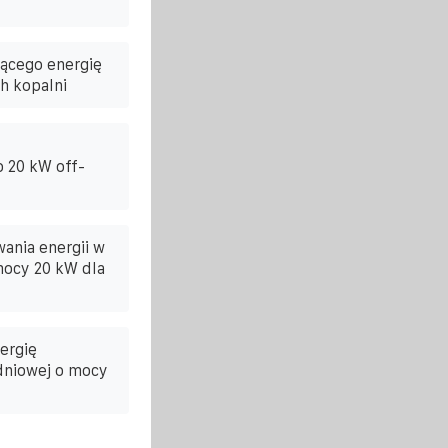
ącego energię
h kopalni
 20 kW off-
ania energii w
 mocy 20 kW dla
ergię
udniowej o mocy