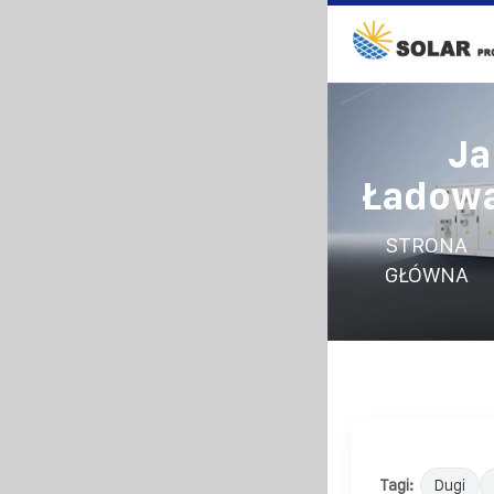
Ja
Ładowa
STRONA
GŁÓWNA
Tagi:
Dugi