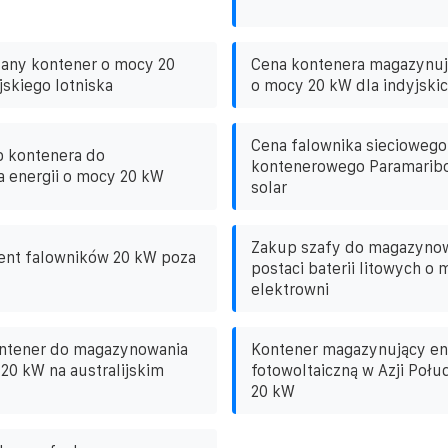
dany kontener o mocy 20
Cena kontenera magazynuj
jskiego lotniska
o mocy 20 kW dla indyjskic
Cena falownika sieciowego
p kontenera do
kontenerowego Paramaribo
 energii o mocy 20 kW
solar
Zakup szafy do magazynow
ent falowników 20 kW poza
postaci baterii litowych o
elektrowni
ontener do magazynowania
Kontener magazynujący en
 20 kW na australijskim
fotowoltaiczną w Azji Poł
20 kW