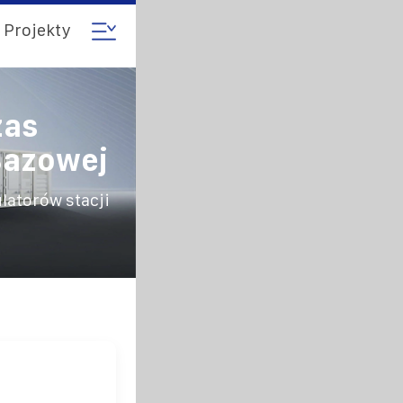
Projekty
zas
Bazowej
latorów stacji