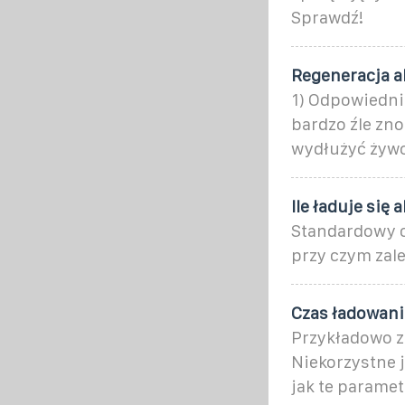
Sprawdź!
Regeneracja a
1) Odpowiedni
bardzo źle zn
wydłużyć żywot
Ile ładuje si
Standardowy c
przy czym zal
Czas ładowani
Przykładowo z
Niekorzystne j
jak te paramet