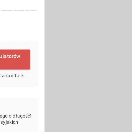
mulatorów
ania offline.
ego o długości
syjskich