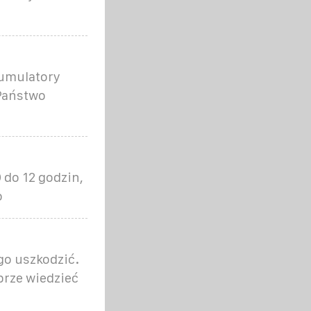
kumulatory
 Państwo
do 12 godzin,
o
go uszkodzić.
brze wiedzieć