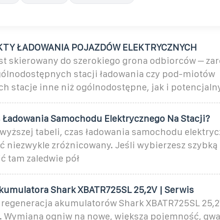
NKTY ŁADOWANIA POJAZDÓW ELEKTRYCZNYCH
st skierowany do szerokiego grona odbiorców – za
ólnodostępnych stacji ładowania czy pod-miotów
h stacje inne niż ogólnodostępne, jak i potencjaln
s Ładowania Samochodu Elektrycznego Na Stacji?
owyższej tabeli, czas ładowania samochodu elektry
ć niezwykle zróżnicowany. Jeśli wybierzesz szybką 
ć tam zaledwie pół
kumulatora Shark XBATR725SL 25,2V | Serwis
 regeneracja akumulatorów Shark XBATR725SL 25,2
. Wymiana ogniw na nowe, większa pojemność, gwa