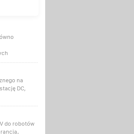
równo
ych
cznego na
stację DC,
V do robotów
rancja.