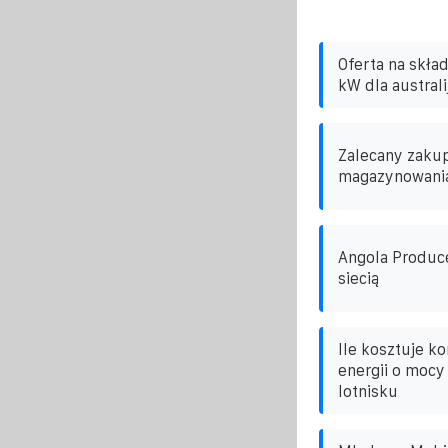
Oferta na skła
kW dla australi
Zalecany zaku
magazynowania
Angola Produc
siecią
Ile kosztuje k
energii o mocy
lotnisku