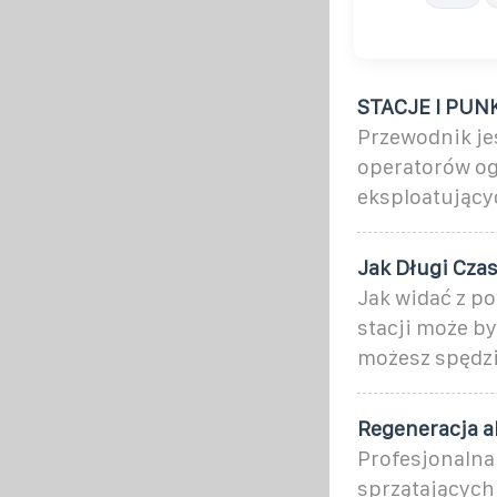
STACJE I PU
Przewodnik je
operatorów og
eksploatującyc
Jak Długi Cza
Jak widać z p
stacji może by
możesz spędzi
Regeneracja a
Profesjonalna
sprzątających