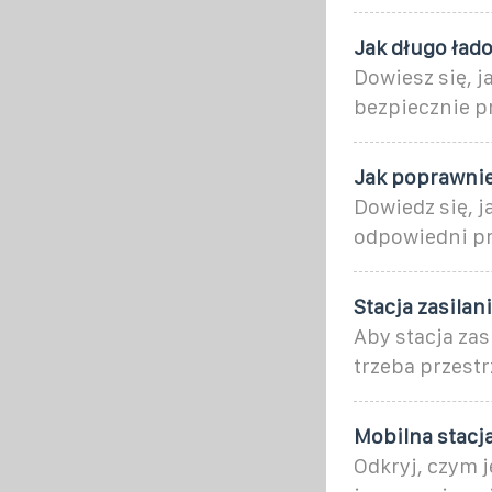
Jak długo ła
Dowiesz się, j
bezpiecznie p
Jak poprawni
Dowiedz się, 
odpowiedni pr
Stacja zasilan
Aby stacja zas
trzeba przest
Mobilna stacja
Odkryj, czym j