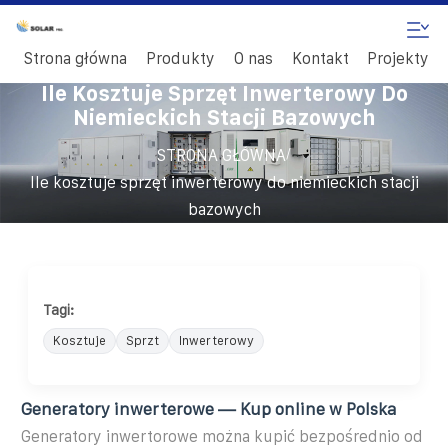
Strona główna
Produkty
O nas
Kontakt
Projekty
Ile Kosztuje Sprzęt Inwerterowy Do
Niemieckich Stacji Bazowych
/
STRONA GŁÓWNA
Ile kosztuje sprzęt inwerterowy do niemieckich stacji
bazowych
Tagi:
Kosztuje
Sprzt
Inwerterowy
Generatory inwerterowe — Kup online w Polska
Generatory inwertorowe można kupić bezpośrednio od