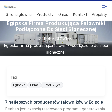
Strona główna
Produkty
O nas
Kontakt
Projekty
Egipska Firma Produkująca Falowniki
Podłączone Do Sieci Słonecznej
/
STRONA GŁÓWNA
Egipska firma produkująca falowniki podłączone do sieci
słonecznej
Tagi:
Egipska
Firma
Produkujca
7 najlepszych producentów falowników w Egipcie
Benban jest częścią rządowego programu generowania