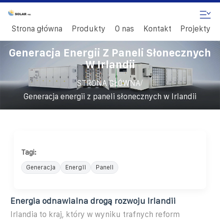
Strona główna
Produkty
O nas
Kontakt
Projekty
Generacja Energii Z Paneli Słonecznych
W Irlandii
/
STRONA GŁÓWNA
Generacja energii z paneli słonecznych w Irlandii
Tagi:
Generacja
Energii
Paneli
Energia odnawialna drogą rozwoju Irlandii
Irlandia to kraj, który w wyniku trafnych reform