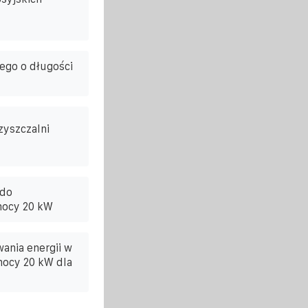
ego o długości
zyszczalni
 do
mocy 20 kW
ania energii w
 mocy 20 kW dla