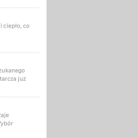
 ciepło, co
j
szukanego
tarcza już
zaje
Wybór