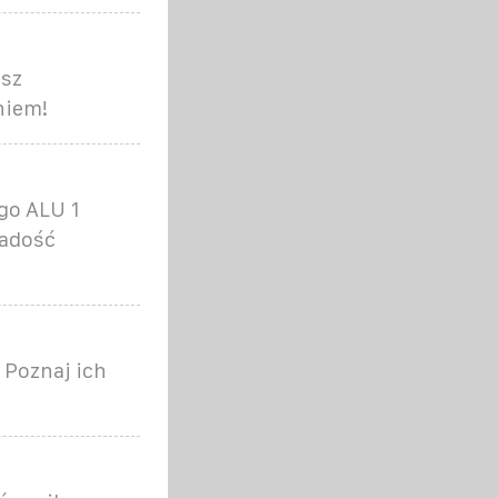
asz
niem!
go ALU 1
Radość
 Poznaj ich