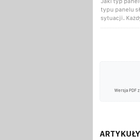
Jaki typ pane
typu panelu s
sytuacji. Każd
Wersja PDF z
ARTYKUŁY