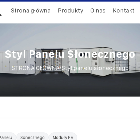
Strona główna
Produkty
O nas
Kontakt
Styl Panelu Słonecznego
/
STRONA GŁÓWNA
Styl panelu słonecznego
Panelu
Sonecznego
Moduły Pv