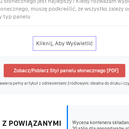
lu słonecznego jest najlepszy? Kiedy rozważam wyb
łonecznego, muszę podkreślić, że wszystko zależy o
y typ panelu
Kliknij, Aby Wyświetlić
Zobacz/Pobierz Styl panelu słonecznego [PDF]
awiera pełny artykuł z odniesieniami źródłowymi. Idealna do druku i czyt
 Z POWIĄZANYMI
Wycena kontenera składan
20 stóp dla gospodarstw ro