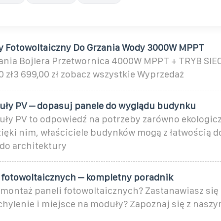
y Fotowoltaiczny Do Grzania Wody 3000W MPPT
ania Bojlera Przetwornica 4000W MPPT + TRYB SI
0 zł3 699,00 zł zobacz wszystkie Wyprzedaż
ły PV – dopasuj panele do wyglądu budynku
ły PV to odpowiedź na potrzeby zarówno ekologiczn
zięki nim, właściciele budynków mogą z łatwością 
do architektury
 fotowoltaicznych – kompletny poradnik
ę montaż paneli fotowoltaicznych? Zastanawiasz się
chylenie i miejsce na moduły? Zapoznaj się z nasz