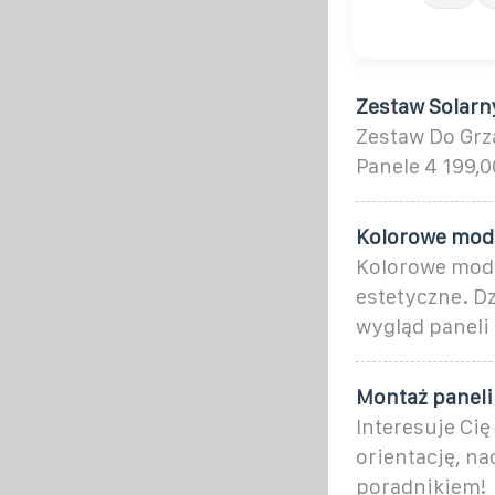
Zestaw Solarn
Zestaw Do Grz
Panele 4 199,0
Kolorowe modu
Kolorowe modu
estetyczne. D
wygląd paneli 
Montaż paneli
Interesuje Ci
orientację, na
poradnikiem!