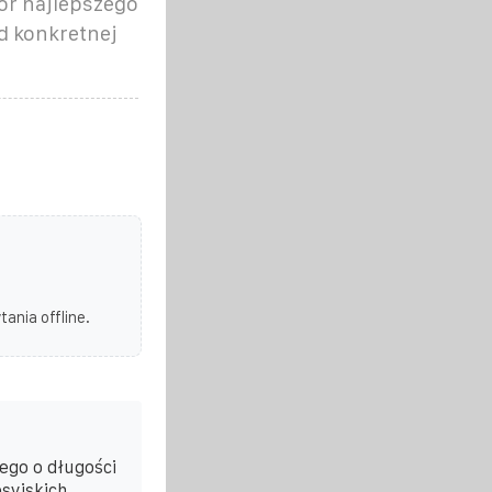
ór najlepszego
d konkretnej
ania offline.
ego o długości
syjskich