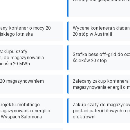
dany kontener o mocy 20
Wycena kontenera składan
jskiego lotniska
20 stóp w Australii
zakupu szafy
Szafka bess off-grid do oc
j do magazynowania
ścieków 20 stóp
emności 20 MWh
z 20 magazynowaniem
Zalecany zakup kontenera
magazynowania energii o 
projektu mobilnego
Zakup szafy do magazynow
agazynowania energii o
postaci baterii litowych o
 Wyspach Salomona
elektrowni