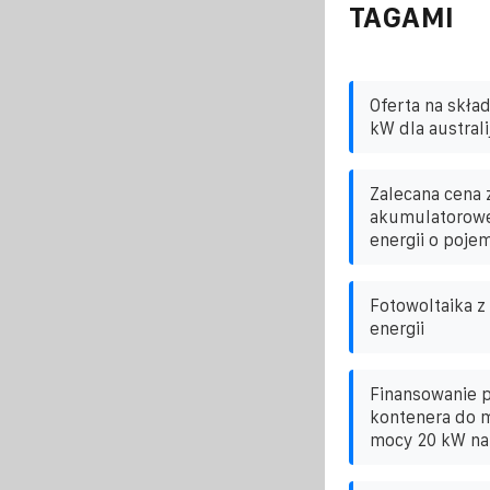
TAGAMI
Oferta na skła
kW dla australi
Zalecana cena 
akumulatorowe
energii o poj
Fotowoltaika 
energii
Finansowanie 
kontenera do m
mocy 20 kW na