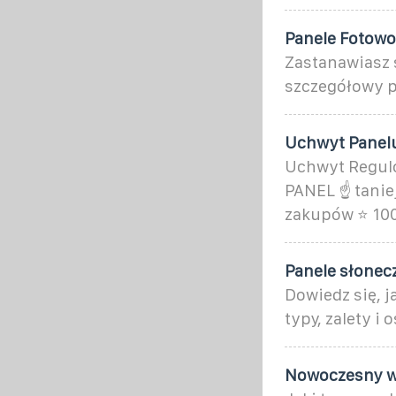
Panele Fotowo
Zastanawiasz 
szczegółowy p
Uchwyt Panelu
Uchwyt Regulo
PANEL ☝ tanie
zakupów ⭐ 100
Panele słonec
Dowiedz się, 
typy, zalety i
Nowoczesny w