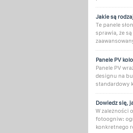
Jakie są rodza
Te panele słon
sprawia, że są
zaawansowanyc
Panele PV kol
Panele PV wra
designu na bu
standardowy k
Dowiedz się, 
W zależności o
fotoogniw: og
konkretnego r