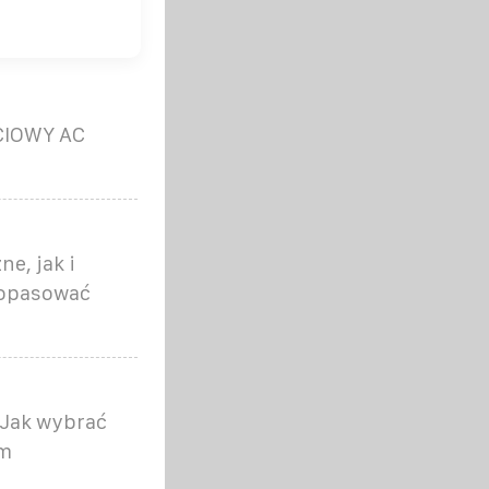
ECIOWY AC
e, jak i
dopasować
 Jak wybrać
ym