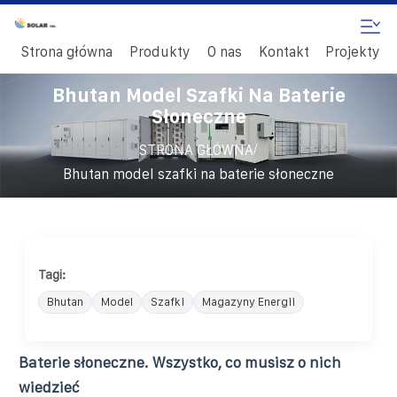
Strona główna
Produkty
O nas
Kontakt
Projekty
Bhutan Model Szafki Na Baterie
Słoneczne
/
STRONA GŁÓWNA
Bhutan model szafki na baterie słoneczne
Tagi:
Bhutan
Model
Szafki
Magazyny Energii
Baterie słoneczne. Wszystko, co musisz o nich
wiedzieć