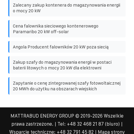
Zalecany zakup kontenera do magazynowania energii
o mocy 20 kW
Cena falownika sieciowego kontenerowego
Paramaribo 20 kW off-solar
Angola Producent falowników 20 kW poza siecią
Zakup szafy do magazynowania energii w postaci
baterii litowych o mocy 20 kW dla elektrowni
Zapytanie o cenę zintegrowanej szafy fotowoltaicznej
20 MWh do użytku na obszarach wiejskich
MATTRABUD ENERGY GROUP
© 2019-
2026 Wszelkie
prawa zastrzeżone. | Tel:
+48 32 468 21 87
(biuro) |
Wsparcie techniczne: +48 32 791 45 82 |
Mapa strony