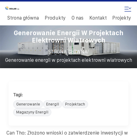
Strona główna
Produkty
O nas
Kontakt
Projekty
Generowanie Energii W Projektach
Elektrowni Wiatrowych
/
STRONA GŁÓWNA
Generowanie energii w projektach elektrowni wiatrowych
Tagi:
Generowanie
Energii
Projektach
Magazyny Energii
Can Tho: Złożono wnioski o zatwierdzenie inwestycji w