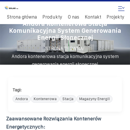
Strona główna
Produkty
O nas
Kontakt
Projekty
Andora Kontenerowa Stacja
Komunikacyjna System Generowania
Energii Słonecznej
/
STRONA GŁÓWNA
Andora kontenerowa stacja komunikacyjna system
generowania energii słonecznej
Tagi:
Andora
Kontenerowa
Stacja
Magazyny Energii
Zaawansowane Rozwiązania Kontenerów
Energetycznych: