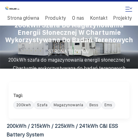
Strona główna
Produkty
O nas
Kontakt
Projekty
200kWh Szafa Do Magazynowania
Energii Słonecznej W Chartumie
Wykorzystywana Do Badań Terenowych
/
STRONA GŁÓWNA
200kWh szafa do magazynowania energii słonecznej w
Chartumie wykorzystywana do badań terenowych
Tagi:
200kwh
Szafa
Magazynowania
Bess
Ems
200kWh / 215kWh / 225kWh / 241kWh C&I ESS
Battery System