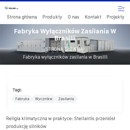
Strona główna
Produkty
O nas
Kontakt
Projekty
Fabryka Wyłączników Zasilania W
Brasilii
/
STRONA GŁÓWNA
Fabryka wyłączników zasilania w Brasilii
Tagi:
Fabryka
Wycznikw
Zasilania
Religia klimatyczna w praktyce: Stellantis przeniósł
produkcję silników