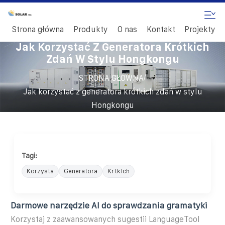
Strona główna
Produkty
O nas
Kontakt
Projekty
Jak Korzystać Z Generatora Krótkich
Zdań W Stylu Hongkongu
/
STRONA GŁÓWNA
Jak korzystać z generatora krótkich zdań w stylu
Hongkongu
Tagi:
Korzysta
Generatora
Krtkich
Darmowe narzędzie AI do sprawdzania gramatyki
Korzystaj z zaawansowanych sugestii LanguageTool